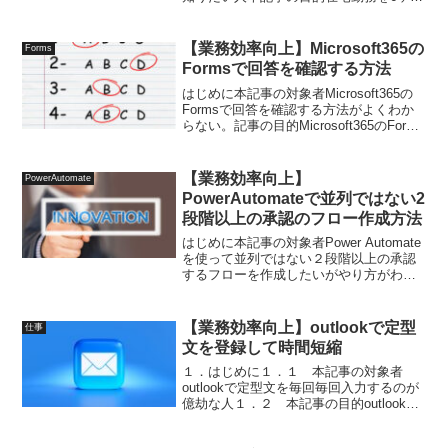
間した人のがどんなものがいいアイテム
なのかを知れる在宅勤務のオススメのア
イテム 自分は、2020年3月末からずっと
【業務効率向上】Microsoft365の
Forms
在宅勤務をするよ...
Formsで回答を確認する方法
はじめに本記事の対象者Microsoft365の
Formsで回答を確認する方法がよくわか
らない。記事の目的Microsoft365のForms
で回答を確認する方法を知る
Microsoft365のFormsで回答一覧の確認方
法についてMicr...
【業務効率向上】
PowerAutomate
PowerAutomateで並列ではない2
段階以上の承認のフロー作成方法
はじめに本記事の対象者Power Automate
を使って並列ではない２段階以上の承認
するフローを作成したいがやり方がわか
らない。本記事の目的Power Automateを
使って並列ではない２段階以上の承認す
るフローの作成方法を知る無料版の...
【業務効率向上】outlookで定型
仕事
文を登録して時間短縮
１．はじめに１．１ 本記事の対象者
outlookで定型文を毎回毎回入力するのが
億劫な人１．２ 本記事の目的outlookの
機能を用いて、定型文を瞬時で出すこと
ができるようにする。２．outlookで定型