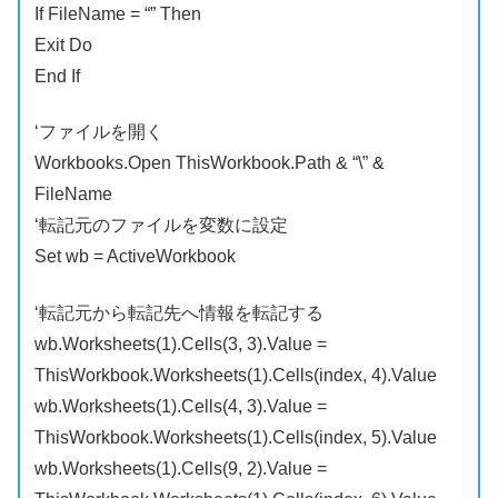
If FileName = “” Then
Exit Do
End If
‘ファイルを開く
Workbooks.Open ThisWorkbook.Path & “\” &
FileName
‘転記元のファイルを変数に設定
Set wb = ActiveWorkbook
‘転記元から転記先へ情報を転記する
wb.Worksheets(1).Cells(3, 3).Value =
ThisWorkbook.Worksheets(1).Cells(index, 4).Value
wb.Worksheets(1).Cells(4, 3).Value =
ThisWorkbook.Worksheets(1).Cells(index, 5).Value
wb.Worksheets(1).Cells(9, 2).Value =