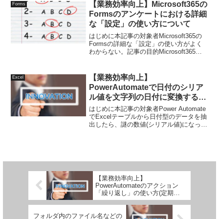
文を登録する２．１．outlookに定...
【業務効率向上】Microsoft365の
Forms
Formsのアンケートにおける詳細
な「設定」の使い方について
はじめに本記事の対象者Microsoft365の
Formsの詳細な「設定」の使い方がよく
わからない。記事の目的Microsoft365の
Formsのアンケートにおける詳細な「設
定」の使い方が分かるようにする。
(例：開始日、終了日、各回答の...
【業務効率向上】
Excel
PowerAutomateで日付のシリア
ル値を文字列の日付に変換する方
法
はじめに本記事の対象者Power Automate
でExcelテーブルから日付型のデータを抽
出したら、謎の数値(シリアル値)になって
しまった。本記事の目的Power Automate
でExcelテーブルから日付型のデータ(シ
リアル値)を日付...
【業務効率向上】
PowerAutomateのアクション
「繰り返し」の使い方(定期的
にフローを実行)
フォルダ内のファイル名などの